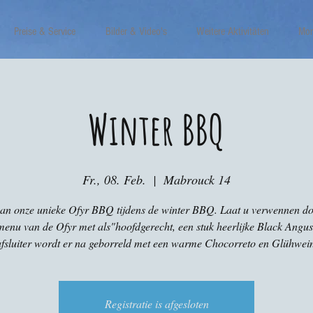
Preise & Service
Bilder & Video's
Weitere Aktivitäten
Mor
Winter BBQ
Fr., 08. Feb.
  |  
Mabrouck 14
van onze unieke Ofyr BBQ tijdens de winter BBQ. Laat u verwennen do
enu van de Ofyr met als"hoofdgerecht, een stuk heerlijke Black Angus
afsluiter wordt er na geborreld met een warme Chocorreto en Glühwein
Registratie is afgesloten