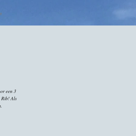
e
or een 3
 Rib! Als
.